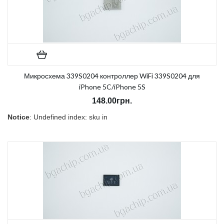
Микросхема 339S0204 контроллер WiFi 339S0204 для
iPhone 5C/iPhone 5S
148.00грн.
Notice
: Undefined index: sku in
/home/morycnvi/public_html/catalog/view/theme/OPC080189_3/t
on line
157
В наличии:
Есть