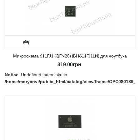
Микросхема 611FJ1 (QFN28) (BH611FJ1LN) для ноутбука
319.00грн.
Notice
: Undefined index: sku in
/home/morycnvi/public_html/catalog/view/theme/OPC080189_3/t
on line
157
В наличии:
Есть