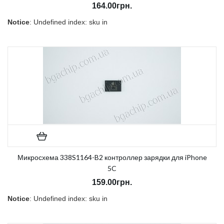
164.00грн.
Notice
: Undefined index: sku in
/home/morycnvi/public_html/catalog/view/theme/OPC080189_3/t
on line
157
В наличии:
Есть
Микросхема 338S1164-B2 контроллер зарядки для iPhone
5C
159.00грн.
Notice
: Undefined index: sku in
/home/morycnvi/public_html/catalog/view/theme/OPC080189_3/t
on line
157