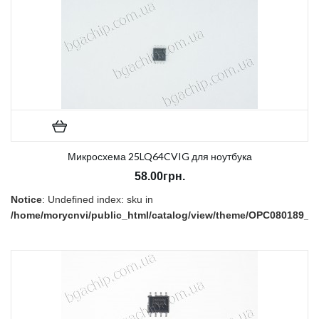
В наличии:
Есть
Микросхема 25LQ64CVIG для ноутбука
58.00грн.
Notice
: Undefined index: sku in
/home/morycnvi/public_html/catalog/view/theme/OPC080189_3/t
on line
157
В наличии:
Есть