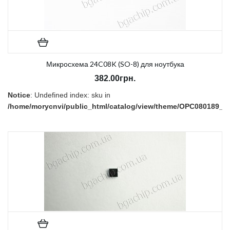
Микросхема 24C08K (SO-8) для ноутбука
382.00грн.
Notice
: Undefined index: sku in
/home/morycnvi/public_html/catalog/view/theme/OPC080189_3/t
on line
157
В наличии:
Есть