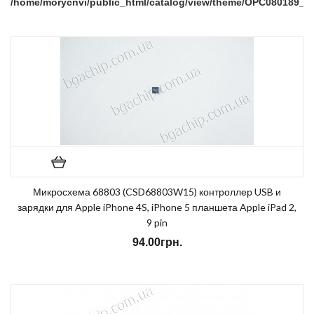
/home/morycnvi/public_html/catalog/view/theme/OPC080189_3/t
on line
157
В наличии:
Есть
Микросхема 68803 (CSD68803W15) контроллер USB и
зарядки для Apple iPhone 4S, iPhone 5 планшета Apple iPad 2,
9 pin
94.00грн.
Notice
: Undefined index: sku in
/home/morycnvi/public_html/catalog/view/theme/OPC080189_3/t
on line
157
В наличии:
Есть