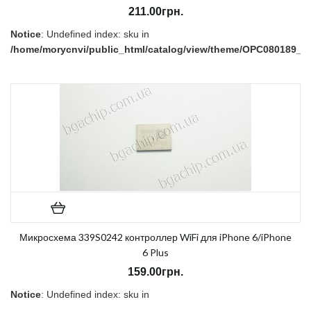
211.00грн.
Notice
: Undefined index: sku in
/home/morycnvi/public_html/catalog/view/theme/OPC080189_3/t
on line
157
В наличии:
Есть
Микросхема 339S0242 контроллер WiFi для iPhone 6/iPhone
6 Plus
159.00грн.
Notice
: Undefined index: sku in
/home/morycnvi/public_html/catalog/view/theme/OPC080189_3/t