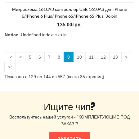
Микросхема 1610A3 контроллер USB 1610A3 для iPhone
6/iPhone 6 Plus/iPhone 6S/iPhone 6S Plus, 36 pin
135.00грн.
Notice
: Undefined index: sku in
/home/morycnvi/public_html/catalog/view/theme/OPC080189_3/t
on line
157
В наличии:
Есть
|<
<
5
6
7
8
9
10
11
12
13
>
>|
Показано с 129 по 144 из 557 (всего 35 страниц)
Ищите чип?
Воспользуйтесь нашей услугой - "КОМПЛЕКТУЮЩИЕ ПОД
ЗАКАЗ "!
ЗАКАЗАТЬ