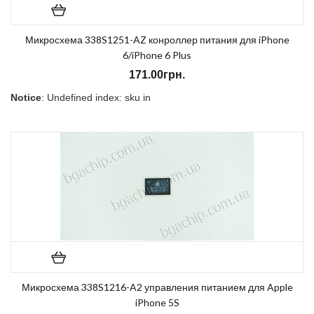
Микросхема 338S1251-AZ конроллер питания для iPhone
6/iPhone 6 Plus
171.00грн.
Notice
: Undefined index: sku in
/home/morycnvi/public_html/catalog/view/theme/OPC080189_3/t
on line
157
В наличии:
Есть
Микросхема 338S1216-A2 управления питанием для Apple
iPhone 5S