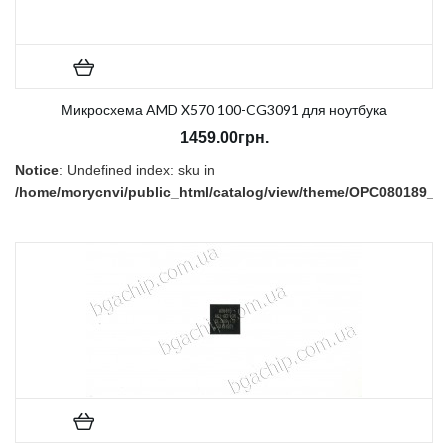
Микросхема AMD X570 100-CG3091 для ноутбука
1459.00грн.
Notice
: Undefined index: sku in
/home/morycnvi/public_html/catalog/view/theme/OPC080189_3/t
on line
157
В наличии:
Есть