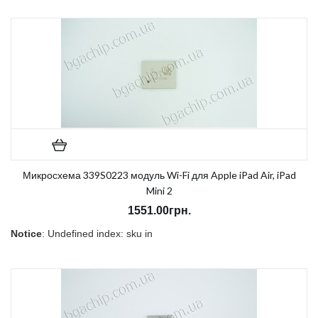
on line
157
В наличии:
Есть
Микросхема 339S0223 модуль Wi-Fi для Apple iPad Air, iPad
Mini 2
1551.00грн.
Notice
: Undefined index: sku in
/home/morycnvi/public_html/catalog/view/theme/OPC080189_3/t
on line
157
В наличии:
Есть