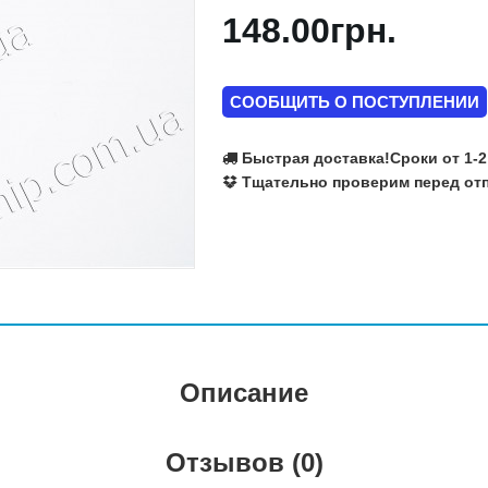
148.00грн.
Ralink
Realtek
Richtek
Rohm Semiconductor
СООБЩИТЬ О ПОСТУПЛЕНИИ
SILEGO
SIS
Быстрая доставка!
Сроки от 1-2
SMSC
Тщательно проверим перед отп
Texas Instruments
VIA
Volterra
Winbond
X-Powers
Atmel
Fujitsu
Описание
Отзывов (0)