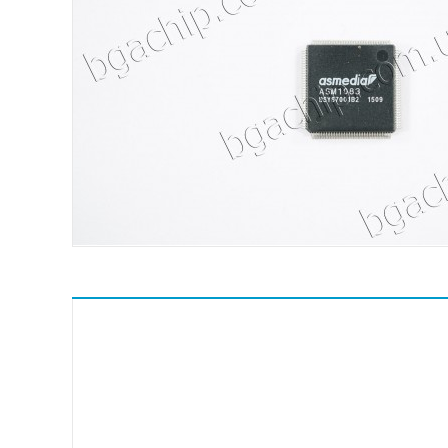
ASMedia
Atheros
ATI
Broadcom
Conexant
ENE
Fairchild Semiconductor
Hynix
ICS
IDT
Intel
Intersil Corporation
ITE
Macronix International