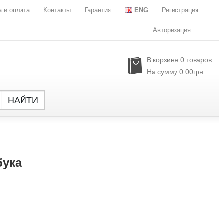
а и оплата
Контакты
Гарантия
ENG
Регистрация
Авторизация
В корзине
0
товаров
На сумму
0.00грн.
НАЙТИ
Global
NXP Se
Parade
Rubyc
бука
Samsu
Semtec
Sony
SST
Sylergy
UPI Se