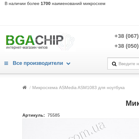
В наличии более
1700
наименований микросхем
+38 (067)
+38 (050)
Все производители
Warning
/home/morycnvi/public_html/catalog/view/theme/OPC080189_3/te
Микросхема ASMedia ASM1083 для ноутбука
214
Warning
/home/morycnvi/public_html/catalog/view/theme/OPC080189_3/te
Мик
214
Advanced Power Electronics
Артикуль:
75585
Alpha & Omega Semiconductors
Analog Devices
Analogix
Anpec