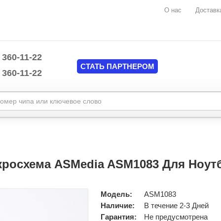
О нас
Доставк
 360-11-22
СТАТЬ ПАРТНЕРОМ
 360-11-22
Marvell
mplate/common/header.tpl
MAXIM
Mediatek
mplate/common/header.tpl
Monolithic Power System (MPS)
росхема ASMedia ASM1083 Для Ноут
National Semiconductors
NUVOTON
Nvidia
Модель:
ASM1083
O2MICRO
Наличие:
В течение 2-3 Дней
ON Semiconductor
Гарантия:
Не предусмотрена
Pericom Semiconductor