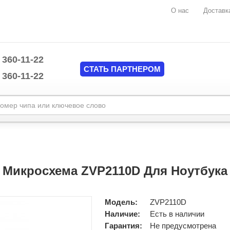
О нас
Доставк
 360-11-22
СТАТЬ ПАРТНЕРОМ
 360-11-22
Marvell
mplate/common/header.tpl
MAXIM
Mediatek
mplate/common/header.tpl
Monolithic Power System (MPS)
Микросхема ZVP2110D Для Ноутбука
National Semiconductors
NUVOTON
Nvidia
Модель:
ZVP2110D
O2MICRO
Наличие:
Есть в наличии
ON Semiconductor
Гарантия:
Не предусмотрена
Pericom Semiconductor