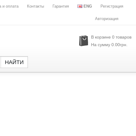
а и оплата
Контакты
Гарантия
ENG
Регистрация
Авторизация
В корзине
0
товаров
На сумму
0.00грн.
НАЙТИ
Global
NXP Se
Parade
Rubyc
Samsu
Semtec
Sony
SST
Sylergy
UPI Se