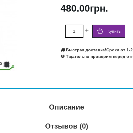
480.00грн.
Ralink
Realtek
Richtek
Rohm Semiconductor
-
+
Купить
SILEGO
SIS
SMSC
Быстрая доставка!
Сроки от 1-2
Texas Instruments
Тщательно проверим перед отп
VIA
Volterra
Winbond
X-Powers
Atmel
Fujitsu
Описание
Отзывов (0)