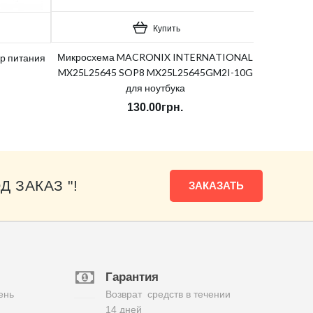
Купить
Микросхема MACRONIX INTERNATIONAL
р питания
MX25L25645 SOP8 MX25L25645GM2I-10G
для ноутбука
130.00грн.
Д ЗАКАЗ "!
ЗАКАЗАТЬ
Гарантия
ень
Возврат средств в течении
14 дней