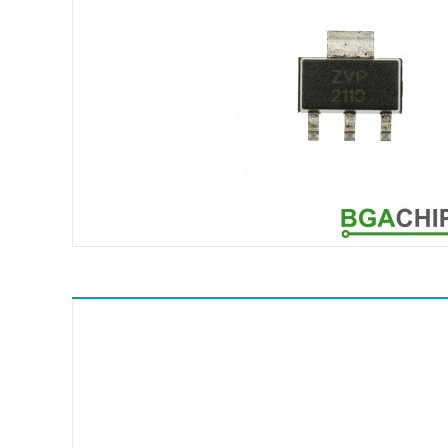
ASMedia
Atheros
ATI
Broadcom
Conexant
ENE
Fairchild Semiconductor
Hynix
ICS
IDT
Intel
Intersil Corporation
ITE
Macronix International