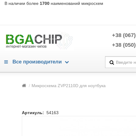
В наличии более
1700
наименований микросхем
+38 (067)
+38 (050)
Все производители
Warning
/home/morycnvi/public_html/catalog/view/theme/OPC080189_3/te
Микросхема ZVP2110D для ноутбука
214
Warning
/home/morycnvi/public_html/catalog/view/theme/OPC080189_3/te
214
Advanced Power Electronics
Артикуль:
54163
Alpha & Omega Semiconductors
Analog Devices
Analogix
Anpec