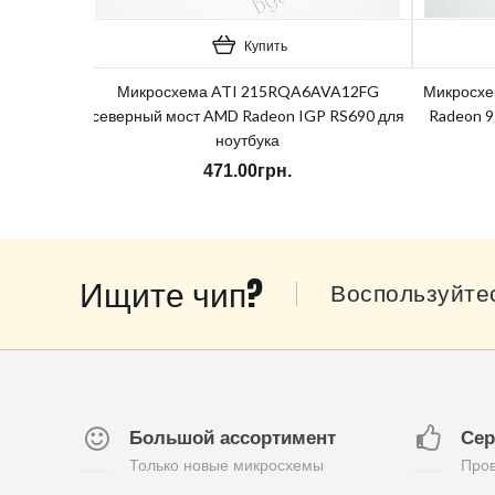
Купить
Микросхема ATI 215RQA6AVA12FG
Микросхе
северный мост AMD Radeon IGP RS690 для
Radeon 9
ноутбука
471.00грн.
Ищите чип?
Воспользуйте
Большой ассортимент
Сер
Только новые микросхемы
Пров