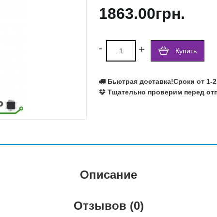
1863.00грн.
Ralink
Realtek
Richtek
Rohm Semiconductor
-
+
Купить
SILEGO
SIS
SMSC
Быстрая доставка!
Сроки от 1-2
Texas Instruments
Тщательно проверим перед отп
VIA
Volterra
Winbond
X-Powers
Atmel
Fujitsu
Описание
Отзывов (0)