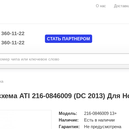
О нас
Доставк
 360-11-22
СТАТЬ ПАРТНЕРОМ
 360-11-22
Marvell
mplate/common/header.tpl
MAXIM
ка
Mediatek
mplate/common/header.tpl
Monolithic Power System (MPS)
хема ATI 216-0846009 (DC 2013) Для Н
National Semiconductors
NUVOTON
Nvidia
Модель:
216-0846009 13+
O2MICRO
Наличие:
Есть в наличии
ON Semiconductor
Гарантия:
Не предусмотрена
Pericom Semiconductor