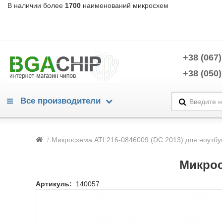
В наличии более
1700
наименований микросхем
+38 (067)
+38 (050)
Все производители
Warning
/home/morycnvi/public_html/catalog/view/theme/OPC080189_3/te
Микросхема ATI 216-0846009 (DC 2013) для ноутбу
214
Warning
/home/morycnvi/public_html/catalog/view/theme/OPC080189_3/te
Микрос
214
Advanced Power Electronics
Артикуль:
140057
Alpha & Omega Semiconductors
Analog Devices
Analogix
Anpec