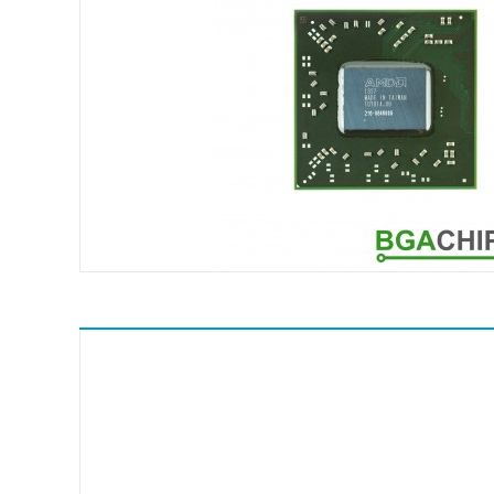
ASMedia
Atheros
ATI
Broadcom
Conexant
ENE
Fairchild Semiconductor
Hynix
ICS
IDT
Intel
Intersil Corporation
ITE
Macronix International