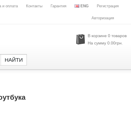
а и оплата
Контакты
Гарантия
ENG
Регистрация
Авторизация
В корзине
0
товаров
На сумму
0.00грн.
НАЙТИ
Global
NXP Se
Parade
Rubyc
оутбука
Samsu
Semtec
Sony
SST
Sylergy
UPI Se