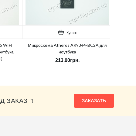
Купить
5 WIFI
Микросхема Atheros AR9344-BC2A для
оутбука
ноутбука
1)
213.00грн.
Д ЗАКАЗ "!
ЗАКАЗАТЬ