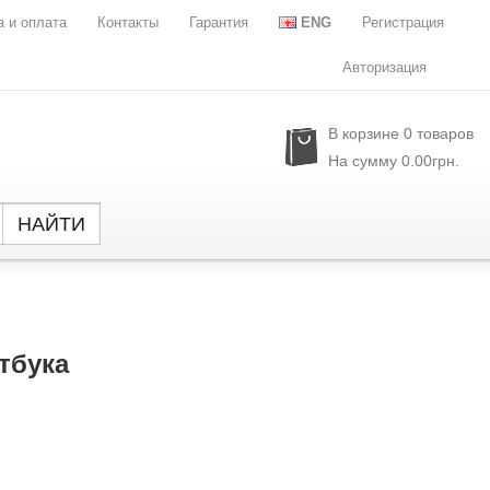
а и оплата
Контакты
Гарантия
ENG
Регистрация
Авторизация
В корзине
0
товаров
На сумму
0.00грн.
НАЙТИ
Global
NXP Se
Parade
Rubyc
тбука
Samsu
Semtec
Sony
SST
Sylergy
UPI Se