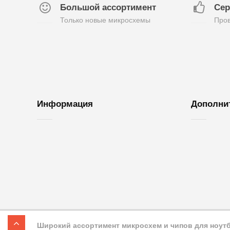
Большой ассортимент
Сер
Только новые микросхемы
Пров
Информация
Дополни
О нас
Обратная с
Доставка и оплата
Возврат то
Контакты
Акции
Гарантия
Карта сайт
Широкий ассортимент микросхем и чипов для ноутбу