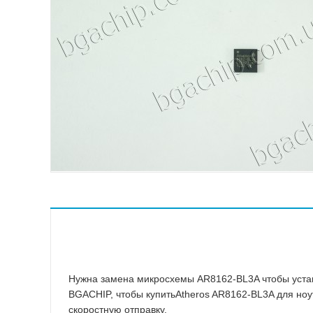
ASMedia
Atheros
ATI
Broadcom
Conexant
ENE
Fairchild Semiconductor
Hynix
ICS
IDT
Intel
Intersil Corporation
ITE
Macronix International
Нужна замена микросхемы AR8162-BL3A чтобы устан
BGACHIP, чтобы купитьAtheros AR8162-BL3A для ноут
скоростную отправку.