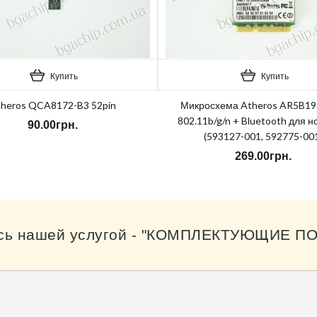
Купить
Купить
heros QCA8172-B3 52pin
Микросхема Atheros AR5B19
802.11b/g/n + Bluetooth для н
90.00грн.
(593127-001, 592775-00
269.00грн.
сь нашей услугой - "КОМПЛЕКТУЮЩИЕ ПО