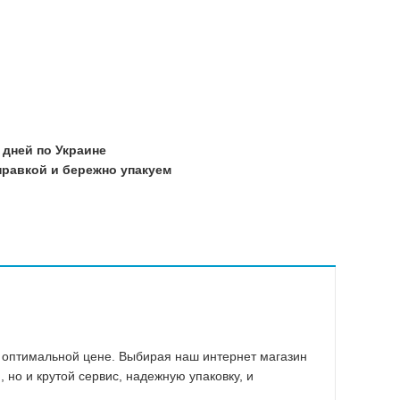
Прочие
Warning
/home/mo
21
/home/mo
21
/home/mo
 дней по Украине
21
равкой и бережно упакуем
/home/mo
21
/home/mo
21
/home/mo
21
 оптимальной цене. Выбирая наш интернет магазин
 но и крутой сервис, надежную упаковку, и