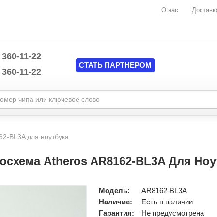
О нас
Доставк
 360-11-22
СТАТЬ ПАРТНЕРОМ
 360-11-22
Marvell
mplate/common/header.tpl
MAXIM
62-BL3A для ноутбука
Mediatek
mplate/common/header.tpl
Monolithic Power System (MPS)
осхема Atheros AR8162-BL3A Для Ноу
National Semiconductors
NUVOTON
Nvidia
Модель:
AR8162-BL3A
O2MICRO
Наличие:
Есть в наличии
ON Semiconductor
Гарантия:
Не предусмотрена
Pericom Semiconductor