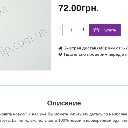
72.00грн.
Ralink
Realtek
Richtek
Rohm Semiconductor
-
+
Купить
SILEGO
SIS
SMSC
Быстрая доставка!
Сроки от 1-2
Texas Instruments
Тщательно проверим перед отп
VIA
Volterra
Winbond
X-Powers
Atmel
Fujitsu
Описание
овить новую? У нас уже Вы можете купить эту деталь по наиболее
бука, Вы не только получаете 100% новый и проверенный bga чип ,