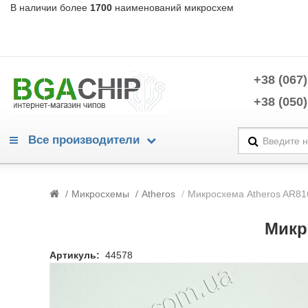
В наличии более
1700
наименований микросхем
+38 (067)
+38 (050)
Все производители
Warning
/home/morycnvi/public_html/catalog/view/theme/OPC080189_3/te
Микросхемы
Atheros
Микросхема Atheros AR81
214
Warning
/home/morycnvi/public_html/catalog/view/theme/OPC080189_3/te
Микр
214
Advanced Power Electronics
Артикуль:
44578
Alpha & Omega Semiconductors
Analog Devices
Analogix
Anpec