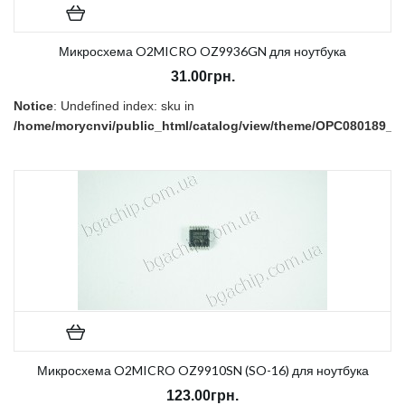
Микросхема O2MICRO OZ9936GN для ноутбука
31.00грн.
Notice
: Undefined index: sku in
/home/morycnvi/public_html/catalog/view/theme/OPC080189_3/t
on line
157
В наличии:
Нет
Микросхема O2MICRO OZ9910SN (SO-16) для ноутбука
123.00грн.