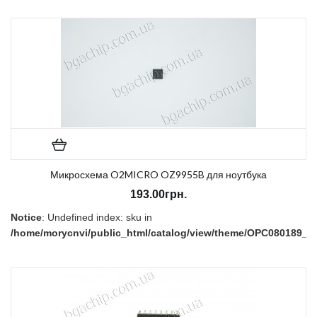
В наличии:
Есть
Микросхема O2MICRO OZ9955B для ноутбука
193.00грн.
Notice
: Undefined index: sku in
/home/morycnvi/public_html/catalog/view/theme/OPC080189_3/t
on line
157
В наличии:
Нет