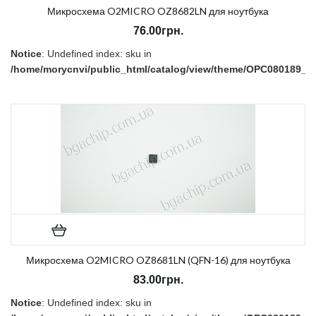
Микросхема O2MICRO OZ8682LN для ноутбука
76.00грн.
Notice
: Undefined index: sku in
/home/morycnvi/public_html/catalog/view/theme/OPC080189_3/t
on line
157
В наличии:
Есть
Микросхема O2MICRO OZ8681LN (QFN-16) для ноутбука
83.00грн.
Notice
: Undefined index: sku in