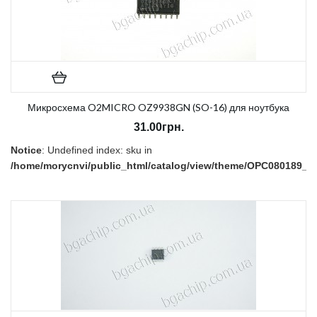
Микросхема O2MICRO OZ9938GN (SO-16) для ноутбука
31.00грн.
Notice
: Undefined index: sku in
/home/morycnvi/public_html/catalog/view/theme/OPC080189_3/t
on line
157
В наличии:
Нет