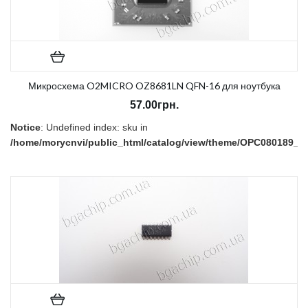
Микросхема O2MICRO OZ8681LN QFN-16 для ноутбука
57.00грн.
Notice
: Undefined index: sku in
/home/morycnvi/public_html/catalog/view/theme/OPC080189_3/t
on line
157
В наличии:
Нет