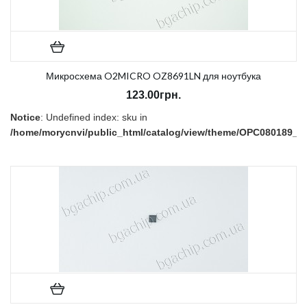
Микросхема O2MICRO OZ8691LN для ноутбука
123.00грн.
Notice
: Undefined index: sku in
/home/morycnvi/public_html/catalog/view/theme/OPC080189_3/t
on line
157
В наличии:
Есть