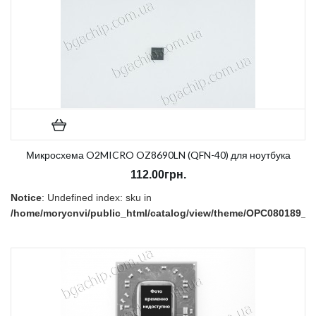
Микросхема O2MICRO OZ8690LN (QFN-40) для ноутбука
112.00грн.
Notice
: Undefined index: sku in
/home/morycnvi/public_html/catalog/view/theme/OPC080189_3/t
on line
157
В наличии:
Нет