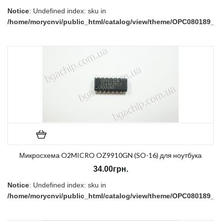
Notice
: Undefined index: sku in
/home/morycnvi/public_html/catalog/view/theme/OPC080189_3/t
on line
157
В наличии:
Нет
Микросхема O2MICRO OZ9910GN (SO-16) для ноутбука
34.00грн.
Notice
: Undefined index: sku in
/home/morycnvi/public_html/catalog/view/theme/OPC080189_3/t
on line
157
В наличии:
Нет