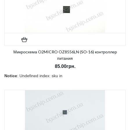
Микросхема O2MICRO OZ8556LN (SO-16) контроллер
питания
85.00грн.
Notice
: Undefined index: sku in
/home/morycnvi/public_html/catalog/view/theme/OPC080189_3/t
on line
157
В наличии:
Есть