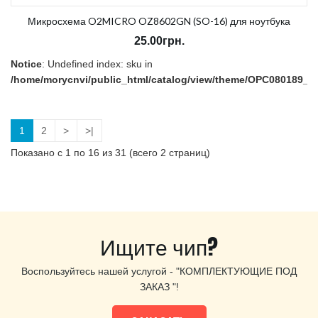
Микросхема O2MICRO OZ8602GN (SO-16) для ноутбука
25.00грн.
Notice
: Undefined index: sku in
/home/morycnvi/public_html/catalog/view/theme/OPC080189_3/t
on line
157
В наличии:
Нет
1
2
>
>|
Показано с 1 по 16 из 31 (всего 2 страниц)
Ищите чип?
Воспользуйтесь нашей услугой - "КОМПЛЕКТУЮЩИЕ ПОД
ЗАКАЗ "!