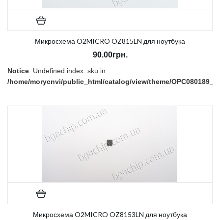
Микросхема O2MICRO OZ815LN для ноутбука
90.00грн.
Notice
: Undefined index: sku in
/home/morycnvi/public_html/catalog/view/theme/OPC080189_3/t
on line
157
В наличии:
Есть
Микросхема O2MICRO OZ8153LN для ноутбука