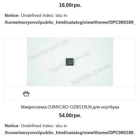
16.00грн.
Notice
: Undefined index: sku in
/home/morycnvi/public_html/catalog/view/theme/OPC080189_3/t
on line
157
В наличии:
Есть
Микросхема O2MICRO OZ8119LN для ноутбука
54.00грн.
Notice
: Undefined index: sku in
/home/morycnvi/public_html/catalog/view/theme/OPC080189_3/t
on line
157