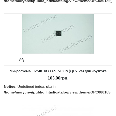
/home/morycnvi/public_html/catalog/view/theme/OPC080189_3/t
on line
157
В наличии:
Есть
Микросхема O2MICRO OZ8618LN (QFN-24) для ноутбука
103.00грн.
Notice
: Undefined index: sku in
/home/morycnvi/public_html/catalog/view/theme/OPC080189_3/t
on line
157
В наличии:
Есть