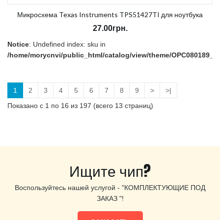
Микросхема Texas Instruments TPS51427TI для ноутбука
27.00грн.
Notice
: Undefined index: sku in
/home/morycnvi/public_html/catalog/view/theme/OPC080189_3/t
on line
157
В наличии:
Есть
1
2
3
4
5
6
7
8
9
>
>|
Показано с 1 по 16 из 197 (всего 13 страниц)
Ищите чип?
Воспользуйтесь нашей услугой - "КОМПЛЕКТУЮЩИЕ ПОД
ЗАКАЗ "!