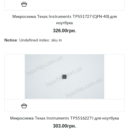
Микросхема Texas Instruments TPS51727 (QFN-40) для
ноутбука
326.00грн.
Notice
: Undefined index: sku in
/home/morycnvi/public_html/catalog/view/theme/OPC080189_3/t
on line
157
В наличии:
Есть
Микросхема Texas Instruments TPS51622TI для ноутбука
303.00грн.