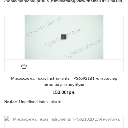
/home/morycnvi/public_html/catalog/view/theme/OPC080189_3/t
on line
157
В наличии:
Есть
Микросхема Texas Instruments TPS65921B1 контроллер
питания для ноутбука
153.00грн.
Notice
: Undefined index: sku in
/home/morycnvi/public_html/catalog/view/theme/OPC080189_3/t
on line
157
В наличии:
Есть