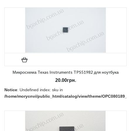
В наличии:
Есть
Микросхема Texas Instruments TPS51982 для ноутбука
20.00грн.
Notice
: Undefined index: sku in
/home/morycnvi/public_html/catalog/view/theme/OPC080189_3/t
on line
157
В наличии:
Есть