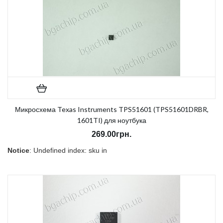
Микросхема Texas Instruments TPS51601 (TPS51601DRBR,
1601TI) для ноутбука
269.00грн.
Notice
: Undefined index: sku in
/home/morycnvi/public_html/catalog/view/theme/OPC080189_3/t
on line
157
В наличии:
Есть