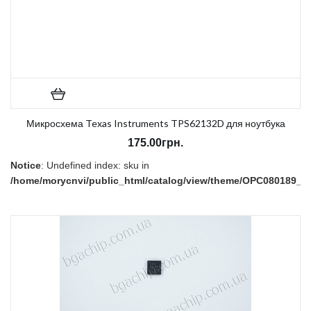
Микросхема Texas Instruments TPS62132D для ноутбука
175.00грн.
Notice
: Undefined index: sku in
/home/morycnvi/public_html/catalog/view/theme/OPC080189_3/t
on line
157
В наличии:
Есть