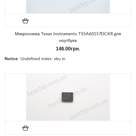
Микросхема Texas Instruments TS5A63157DCKR для
ноутбука
146.00грн.
Notice
: Undefined index: sku in
/home/morycnvi/public_html/catalog/view/theme/OPC080189_3/t
on line
157
В наличии:
Есть