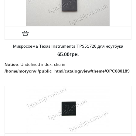
Микросхема Texas Instruments TPS51728 для ноутбука
65.00грн.
Notice
: Undefined index: sku in
/home/morycnvi/public_html/catalog/view/theme/OPC080189_3/t
on line
157
В наличии:
Есть