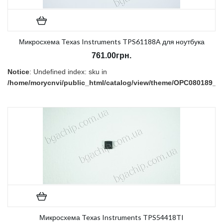
Микросхема Texas Instruments TPS61188A для ноутбука
761.00грн.
Notice
: Undefined index: sku in
/home/morycnvi/public_html/catalog/view/theme/OPC080189_3/t
on line
157
В наличии:
Есть
Микросхема Texas Instruments TPS54418TI