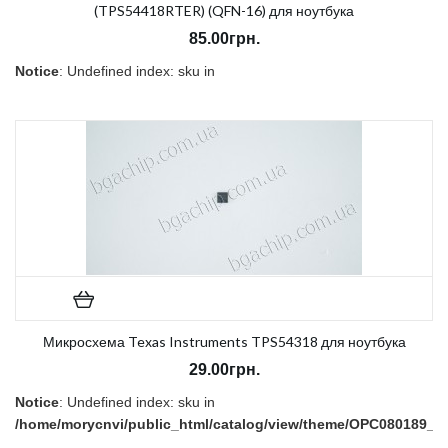
(TPS54418RTER) (QFN-16) для ноутбука
85.00грн.
Notice
: Undefined index: sku in
/home/morycnvi/public_html/catalog/view/theme/OPC080189_3/t
on line
157
В наличии:
Есть
Микросхема Texas Instruments TPS54318 для ноутбука
29.00грн.
Notice
: Undefined index: sku in
/home/morycnvi/public_html/catalog/view/theme/OPC080189_3/t
on line
157