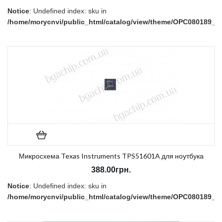
Notice
: Undefined index: sku in
/home/morycnvi/public_html/catalog/view/theme/OPC080189_3/t
on line
157
В наличии:
Есть
Микросхема Texas Instruments TPS51601A для ноутбука
388.00грн.
Notice
: Undefined index: sku in
/home/morycnvi/public_html/catalog/view/theme/OPC080189_3/t
on line
157
В наличии:
Есть