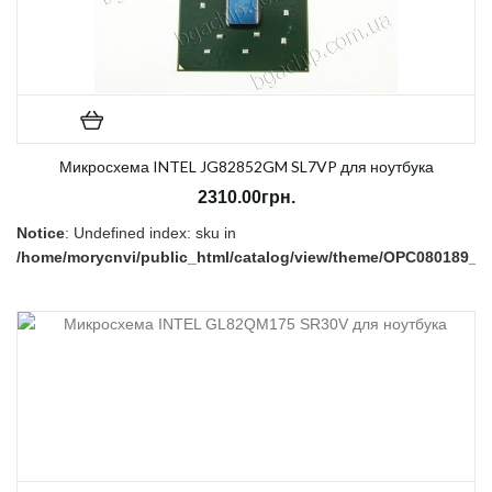
Микросхема INTEL JG82852GM SL7VP для ноутбука
2310.00грн.
Notice
: Undefined index: sku in
/home/morycnvi/public_html/catalog/view/theme/OPC080189_3/t
on line
157
В наличии:
Есть