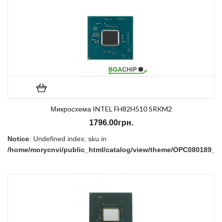
Микросхема INTEL FH82H510 SRKM2
1796.00грн.
Notice
: Undefined index: sku in
/home/morycnvi/public_html/catalog/view/theme/OPC080189_3/t
on line
157
В наличии:
Есть