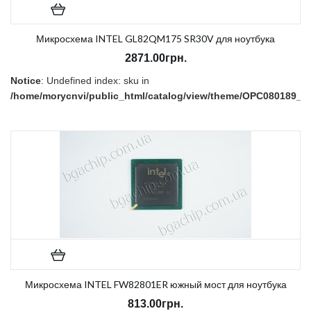
Микросхема INTEL GL82QM175 SR30V для ноутбука
2871.00грн.
Notice
: Undefined index: sku in
/home/morycnvi/public_html/catalog/view/theme/OPC080189_3/t
on line
157
В наличии:
Есть
Микросхема INTEL FW82801ER южный мост для ноутбука
813.00грн.