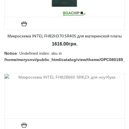
Микросхема INTEL FH82H370 SR405 для материнской платы
1616.00грн.
Notice
: Undefined index: sku in
/home/morycnvi/public_html/catalog/view/theme/OPC080189_3/t
on line
157
В наличии:
Есть