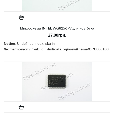
Микросхема INTEL WG82567V для ноутбука
27.00грн.
Notice
: Undefined index: sku in
/home/morycnvi/public_html/catalog/view/theme/OPC080189_3/t
on line
157
В наличии:
Есть