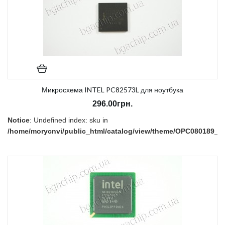
Микросхема INTEL PC82573L для ноутбука
296.00грн.
Notice
: Undefined index: sku in
/home/morycnvi/public_html/catalog/view/theme/OPC080189_3/t
on line
157
В наличии:
Есть