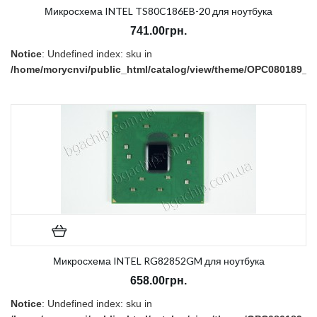
Микросхема INTEL TS80C186EB-20 для ноутбука
741.00грн.
Notice
: Undefined index: sku in
/home/morycnvi/public_html/catalog/view/theme/OPC080189_3/t
on line
157
В наличии:
Есть
Микросхема INTEL RG82852GM для ноутбука
658.00грн.
Notice
: Undefined index: sku in