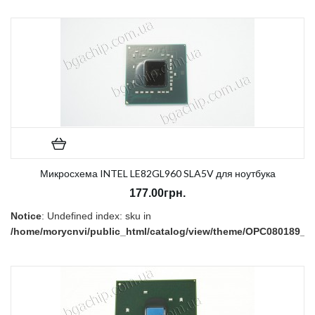
В наличии:
Есть
Микросхема INTEL LE82GL960 SLA5V для ноутбука
177.00грн.
Notice
: Undefined index: sku in
/home/morycnvi/public_html/catalog/view/theme/OPC080189_3/t
on line
157
В наличии:
Есть