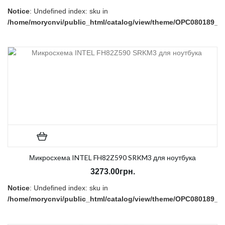
Notice
: Undefined index: sku in
/home/morycnvi/public_html/catalog/view/theme/OPC080189_3/t
on line
157
В наличии:
Есть
Микросхема INTEL FH82Z590 SRKM3 для ноутбука
3273.00грн.
Notice
: Undefined index: sku in
/home/morycnvi/public_html/catalog/view/theme/OPC080189_3/t
on line
157
В наличии:
Есть