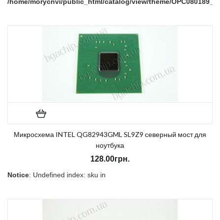
/home/morycnvi/public_html/catalog/view/theme/OPC080189_3/t
on line
157
В наличии:
Есть
Микросхема INTEL QG82943GML SL9Z9 северный мост для
ноутбука
128.00грн.
Notice
: Undefined index: sku in
/home/morycnvi/public_html/catalog/view/theme/OPC080189_3/t
on line
157
В наличии:
Есть