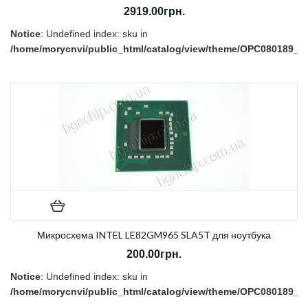
2919.00грн.
Notice
: Undefined index: sku in
/home/morycnvi/public_html/catalog/view/theme/OPC080189_3/t
on line
157
В наличии:
Есть
Микросхема INTEL LE82GM965 SLA5T для ноутбука
200.00грн.
Notice
: Undefined index: sku in
/home/morycnvi/public_html/catalog/view/theme/OPC080189_3/t
on line
157