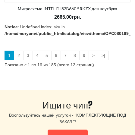
Микросхема INTEL FH82B660 SRKZХ для ноутбука
2665.00грн.
Notice
: Undefined index: sku in
/home/morycnvi/public_html/catalog/view/theme/OPC080189_3/t
on line
157
В наличии:
Есть
1
2
3
4
5
6
7
8
9
>
>|
Показано с 1 по 16 из 185 (всего 12 страниц)
Ищите чип?
Воспользуйтесь нашей услугой - "КОМПЛЕКТУЮЩИЕ ПОД
ЗАКАЗ "!