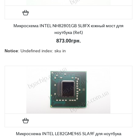
Микросхема INTEL NH82801GB SL8FX южный мост для
ноутбука (Ref.)
873.00грн.
Notice
: Undefined index: sku in
/home/morycnvi/public_html/catalog/view/theme/OPC080189_3/t
on line
157
В наличии:
Есть
Микросхема INTEL LE82GME965 SLA9F для ноутбука