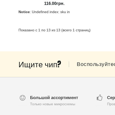
116.00грн.
Notice
: Undefined index: sku in
/home/morycnvi/public_html/catalog/view/theme/OPC08
on line
157
В наличии:
Нет
Показано с 1 по 13 из 13 (всего 1 страниц)
Ищите чип?
Воспользуйте
Большой ассортимент
Сер
Только новые микросхемы
Пров