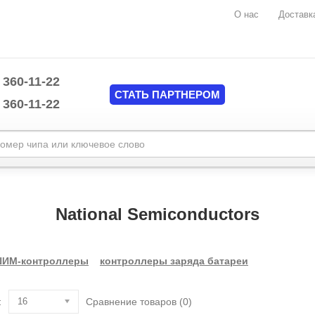
О нас
Доставк
 360-11-22
СТАТЬ ПАРТНЕРОМ
 360-11-22
Marvell
mplate/common/header.tpl
MAXIM
Mediatek
National Semiconductors
mplate/common/header.tpl
Monolithic Power System (MPS)
National Semiconductors
NUVOTON
ИМ-контроллеры
контроллеры заряда батареи
Nvidia
O2MICRO
ON Semiconductor
:
16
Сравнение товаров (0)
Pericom Semiconductor