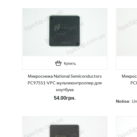
ASMedia
Atheros
ATI
Broadcom
Conexant
ENE
Fairchild Semiconductor
Hynix
ICS
Купить
IDT
Intel
Микросхема National Semiconductors
Микросх
Intersil Corporation
PC97551-VPC мультиконтроллер для
PC
ITE
ноутбука
Macronix International
54.00грн.
Notice
: Un
Notice
: Undefined index: sku in
/home/mor
/home/morycnvi/public_html/catalog/view/theme/OPC08
on line
15
on line
157
В наличи
В наличии:
Есть