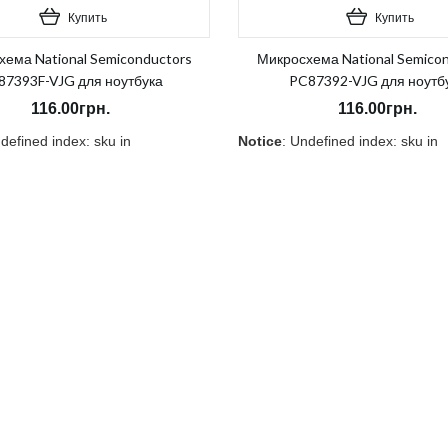
Купить
Купить
ема National Semiconductors
Микросхема National Semico
87393F-VJG для ноутбука
PC87392-VJG для ноутб
116.00грн.
116.00грн.
defined index: sku in
Notice
: Undefined index: sku in
0189_3/template/product/category.tpl
ycnvi/public_html/catalog/view/theme/OPC080189_3/template/pro
/home/morycnvi/public_html/c
7
on line
157
и:
Нет
В наличии:
Нет