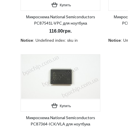
Купить
Микросхема National Semiconductors
Микросх
PC87541L-VPC для ноутбука
PC
116.00грн.
Notice
: Undefined index: sku in
Notice
: Un
/home/morycnvi/public_html/catalog/view/theme/OPC08
/home/mor
on line
157
on line
15
В наличии:
Нет
В наличи
Купить
Микросхема National Semiconductors
PC87364-ICK/VLA для ноутбука