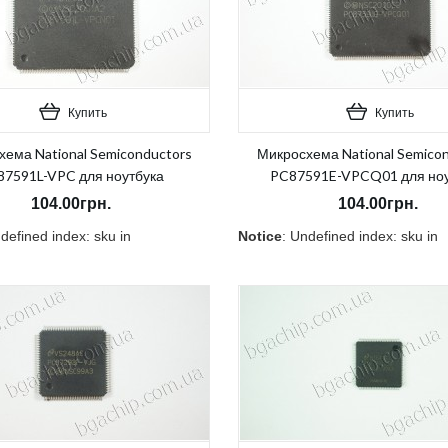
Купить
Купить
ема National Semiconductors
Микросхема National Semico
7591L-VPC для ноутбука
PC87591E-VPCQ01 для ноу
104.00грн.
104.00грн.
defined index: sku in
Notice
: Undefined index: sku in
0189_3/template/product/category.tpl
ycnvi/public_html/catalog/view/theme/OPC080189_3/template/pro
/home/morycnvi/public_html/c
7
on line
157
и:
Нет
В наличии:
Нет