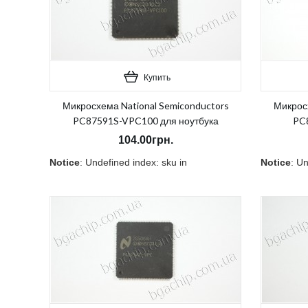
Купить
Микросхема National Semiconductors
Микросх
PC87591S-VPC100 для ноутбука
PC8
104.00грн.
Notice
: Undefined index: sku in
Notice
: Un
/home/morycnvi/public_html/catalog/view/theme/OPC08
/home/mor
on line
157
on line
15
В наличии:
Нет
В наличи