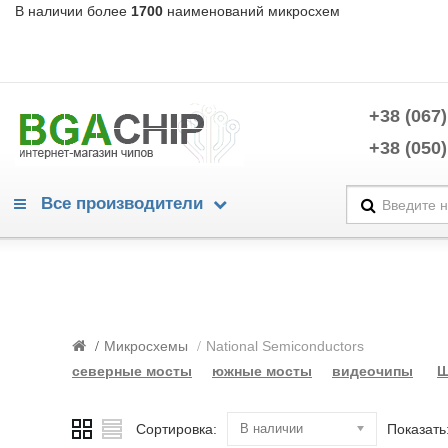
В наличии более
1700
наименований микросхем
+38 (067)
+38 (050)
Все производители
Warning
/home/morycnvi/public_html/catalog/view/theme/OPC080189_3/te
214
Warning
/home/morycnvi/public_html/catalog/view/theme/OPC080189_3/te
214
Микросхемы
National Semiconductors
Advanced Power Electronics
северные мосты
южные мосты
видеочипы
Ш
Alpha & Omega Semiconductors
Analog Devices
Analogix
Сортировка:
В наличии
Показать
Anpec