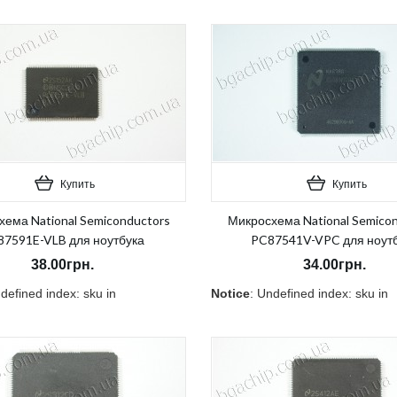
Ralink
Realtek
Richtek
Rohm Semiconductor
SILEGO
SIS
SMSC
Texas Instruments
VIA
Купить
Купить
Volterra
Winbond
ема National Semiconductors
Микросхема National Semico
X-Powers
87591E-VLB для ноутбука
PC87541V-VPC для ноут
Atmel
38.00грн.
34.00грн.
Fujitsu
defined index: sku in
Notice
: Undefined index: sku in
ycnvi/public_html/catalog/view/theme/OPC080189_3/template/pro
/home/morycnvi/public_html/c
0189_3/template/product/category.tpl
7
on line
157
и:
Есть
В наличии:
Есть