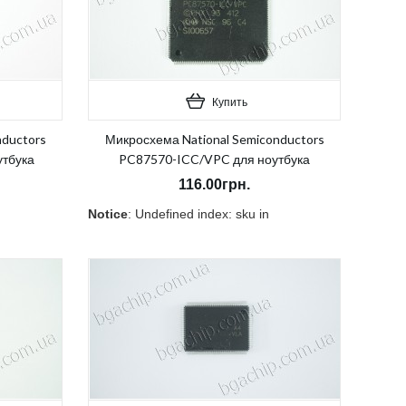
Купить
nductors
Микросхема National Semiconductors
тбука
PC87570-ICC/VPC для ноутбука
116.00грн.
Notice
: Undefined index: sku in
duct/category.tpl
atalog/view/theme/OPC080189_3/template/product/category.tpl
/home/morycnvi/public_html/catalog/view/theme/OP
on line
157
В наличии:
Нет