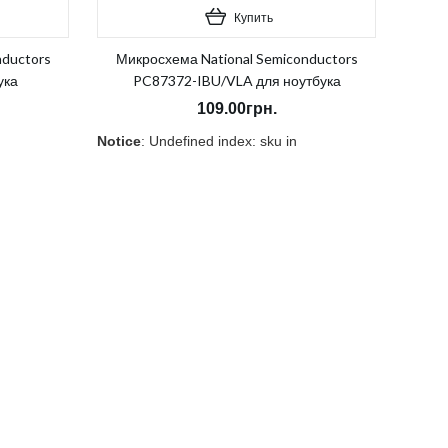
Купить
nductors
Микросхема National Semiconductors
ука
PC87372-IBU/VLA для ноутбука
109.00грн.
Notice
: Undefined index: sku in
duct/category.tpl
atalog/view/theme/OPC080189_3/template/product/category.tpl
/home/morycnvi/public_html/catalog/view/theme/OP
on line
157
В наличии:
Нет