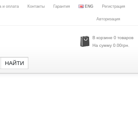
а и оплата
Контакты
Гарантия
ENG
Регистрация
Авторизация
В корзине
0
товаров
На сумму
0.00грн.
НАЙТИ
Global
NXP Se
Parade
Rubyc
Samsu
Semtec
Sony
SST
Sylergy
UPI Se