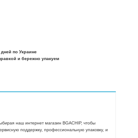
Прочие
Warning
/home/mo
21
/home/mo
21
/home/mo
 дней по Украине
21
равкой и бережно упакуем
/home/mo
21
/home/mo
21
/home/mo
21
Выбирая наш интернет магазин BGACHIP, чтобы
сервисную поддержку, профессиональную упаковку, и