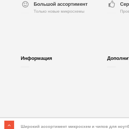
Большой ассортимент
Сер
Только новые микросхемы
Пров
Информация
Дополни
О нас
Обратная с
Доставка и оплата
Возврат то
Контакты
Акции
Гарантия
Карта сайт
Широкий ассортимент микросхем и чипов для ноутбу