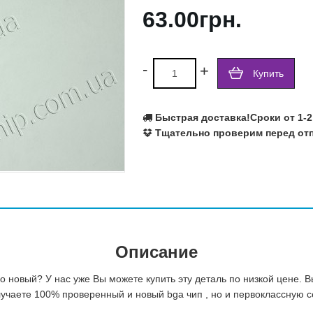
63.00грн.
Ralink
Realtek
Richtek
Rohm Semiconductor
-
+
Купить
SILEGO
SIS
SMSC
Быстрая доставка!
Сроки от 1-2
Texas Instruments
Тщательно проверим перед отп
VIA
Volterra
Winbond
X-Powers
Atmel
Fujitsu
Описание
 новый? У нас уже Вы можете купить эту деталь по низкой цене. 
олучаете 100% проверенный и новый bga чип , но и первоклассную 