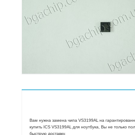
ASMedia
Atheros
ATI
Broadcom
Conexant
ENE
Fairchild Semiconductor
Hynix
ICS
IDT
Intel
Intersil Corporation
ITE
Macronix International
Вам нужна замена чипа VS3199AL на гарантированно
купить ICS VS3199AL для ноутбука, Вы не только п
быструю доставку.