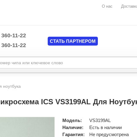
О нас
Доставк
 360-11-22
СТАТЬ ПАРТНЕРОМ
 360-11-22
Marvell
mplate/common/header.tpl
MAXIM
я ноутбука
Mediatek
mplate/common/header.tpl
Monolithic Power System (MPS)
икросхема ICS VS3199AL Для Ноутбу
National Semiconductors
NUVOTON
Nvidia
Модель:
VS3199AL
O2MICRO
Наличие:
Есть в наличии
ON Semiconductor
Гарантия:
Не предусмотрена
Pericom Semiconductor