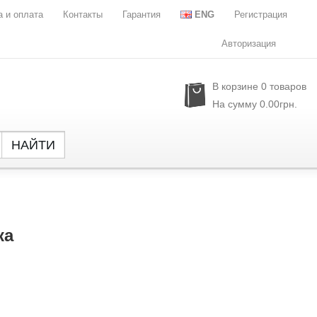
а и оплата
Контакты
Гарантия
ENG
Регистрация
Авторизация
В корзине
0
товаров
На сумму
0.00грн.
НАЙТИ
Global
NXP Se
Parade
Rubyc
ка
Samsu
Semtec
Sony
SST
Sylergy
UPI Se