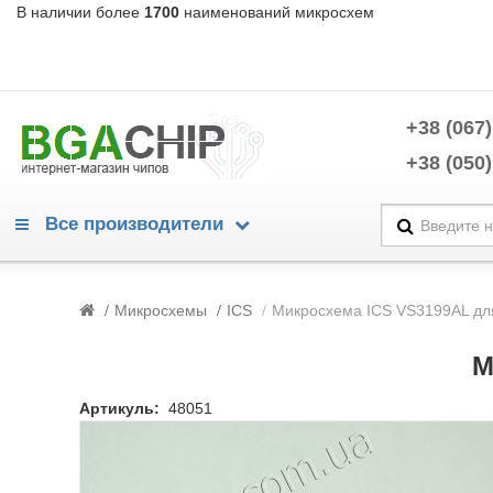
В наличии более
1700
наименований микросхем
+38 (067)
+38 (050)
Все производители
Warning
/home/morycnvi/public_html/catalog/view/theme/OPC080189_3/te
Микросхемы
ICS
Микросхема ICS VS3199AL дл
214
Warning
/home/morycnvi/public_html/catalog/view/theme/OPC080189_3/te
М
214
Advanced Power Electronics
Артикуль:
48051
Alpha & Omega Semiconductors
Analog Devices
Analogix
Anpec