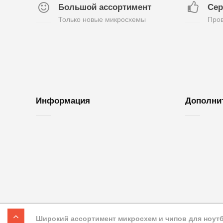
Большой ассортимент
Сер
Только новые микросхемы
Пров
Информация
Дополни
О нас
Обратная с
Доставка и оплата
Возврат то
Контакты
Акции
Гарантия
Карта сайт
Широкий ассортимент микросхем и чипов для ноутбу