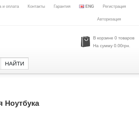
а и оплата
Контакты
Гарантия
ENG
Регистрация
Авторизация
В корзине
0
товаров
На сумму
0.00грн.
НАЙТИ
Global
NXP Se
Parade
Rubyc
я Ноутбука
Samsu
Semtec
Sony
SST
Sylergy
UPI Se