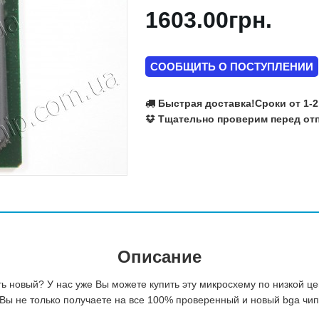
1603.00грн.
Ralink
Realtek
Richtek
Rohm Semiconductor
СООБЩИТЬ О ПОСТУПЛЕНИИ
SILEGO
SIS
Быстрая доставка!
Сроки от 1-2
SMSC
Тщательно проверим перед отп
Texas Instruments
VIA
Volterra
Winbond
X-Powers
Atmel
Fujitsu
Описание
ь новый? У нас уже Вы можете купить эту микросхему по низкой ц
Вы не только получаете на все 100% проверенный и новый bga чип 