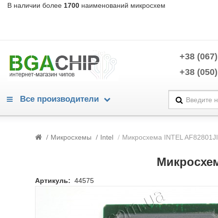
В наличии более
1700
наименований микросхем
+38 (067)
+38 (050)
Все производители
Warning
/home/morycnvi/public_html/catalog/view/theme/OPC080189_3/te
Микросхемы
Intel
Микросхема INTEL AF82801JI
214
Warning
/home/morycnvi/public_html/catalog/view/theme/OPC080189_3/te
Микросхем
214
Advanced Power Electronics
Артикуль:
44575
Alpha & Omega Semiconductors
Analog Devices
Analogix
Anpec