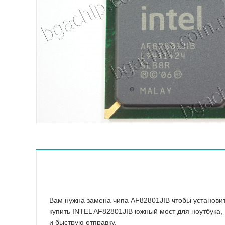
ASMedia
Atheros
ATI
Broadcom
Conexant
ENE
Fairchild Semiconductor
Hynix
ICS
IDT
Intel
Intersil Corporation
ITE
Macronix International
Вам нужна замена чипа AF82801JIB чтобы установит
купить INTEL AF82801JIB южный мост для ноутбука, 
и быструю отправку.