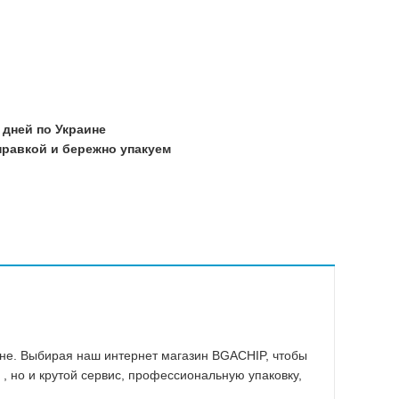
Прочие
Warning
/home/mo
21
/home/mo
21
 дней по Украине
/home/mo
равкой и бережно упакуем
21
/home/mo
21
/home/mo
21
/home/mo
21
ене. Выбирая наш интернет магазин BGACHIP, чтобы
, но и крутой сервис, профессиональную упаковку,