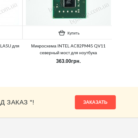
Купить
SLA5U для
Микросхема INTEL AC82PM45 QV11
северный мост для ноутбука
363.00грн.
Д ЗАКАЗ "!
ЗАКАЗАТЬ