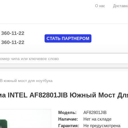
О нас
Доставк
 360-11-22
СТАТЬ ПАРТНЕРОМ
 360-11-22
Marvell
mplate/common/header.tpl
MAXIM
B южный мост для ноутбука
Mediatek
mplate/common/header.tpl
Monolithic Power System (MPS)
а INTEL AF82801JIB Южный Мост Дл
National Semiconductors
NUVOTON
Nvidia
Модель:
AF82801JIB
O2MICRO
Наличие:
Нет на складе
ON Semiconductor
Гарантия:
Не предусмотрена
Pericom Semiconductor