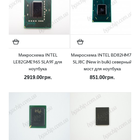
Микросхема INTEL
Микросхема INTEL BD82HM77
LE82GME965 SLA9F для
SLJ8C (New in bulk) северный
ноутбука
мост для ноутбука
2919.00грн.
851.00грн.