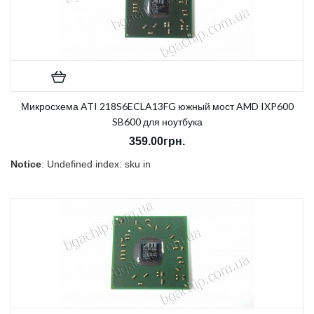
Микросхема ATI 218S6ECLA13FG южный мост AMD IXP600
SB600 для ноутбука
359.00грн.
Notice
: Undefined index: sku in
/home/morycnvi/public_html/catalog/view/theme/OPC080189_3/t
on line
157
В наличии:
Нет