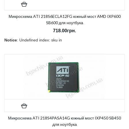
Микросхема ATI 218S6ECLA12FG южный мост AMD IXP600
SB600 для ноутбука
718.00грн.
Notice
: Undefined index: sku in
/home/morycnvi/public_html/catalog/view/theme/OPC080189_3/t
on line
157
В наличии:
Нет
Микросхема ATI 218S4PASA14G южный мост IXP450 SB450
для ноутбука