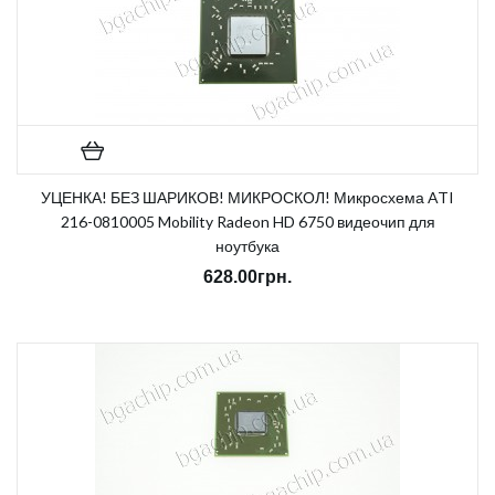
УЦЕНКА! БЕЗ ШАРИКОВ! МИКРОСКОЛ! Микросхема ATI
216-0810005 Mobility Radeon HD 6750 видеочип для
ноутбука
628.00грн.
Notice
: Undefined index: sku in
/home/morycnvi/public_html/catalog/view/theme/OPC080189_3/t
on line
157
В наличии:
Нет