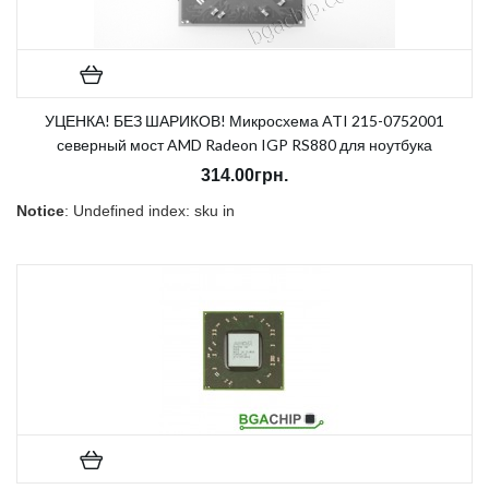
УЦЕНКА! БЕЗ ШАРИКОВ! Микросхема ATI 215-0752001
северный мост AMD Radeon IGP RS880 для ноутбука
314.00грн.
Notice
: Undefined index: sku in
/home/morycnvi/public_html/catalog/view/theme/OPC080189_3/t
on line
157
В наличии:
Нет