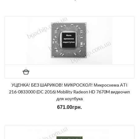
Notice
: Undefined index: sku in
/home/morycnvi/public_html/catalog/view/theme/OPC080189_3/t
on line
157
В наличии:
Нет
УЦЕНКА! БЕЗ ШАРИКОВ! МИКРОСКОЛ! Микросхема ATI
216-0833000 (DC 2016) Mobility Radeon HD 7670M видеочип
для ноутбука
671.00грн.
Notice
: Undefined index: sku in
/home/morycnvi/public_html/catalog/view/theme/OPC080189_3/t
on line
157
В наличии:
Нет