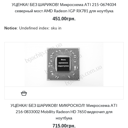
УЦЕНКА! БЕЗ ШАРИКОВ! Микросхема ATI 215-0674034
северный мост AMD Radeon IGP RX781 для ноутбука
451.00грн.
Notice
: Undefined index: sku in
/home/morycnvi/public_html/catalog/view/theme/OPC080189_3/t
on line
157
В наличии:
Нет
УЦЕНКА! БЕЗ ШАРИКОВ! МИКРОСКОЛ! Микросхема ATI
216-0833002 Mobility Radeon HD 7650 видеочип для
ноутбука
715.00грн.