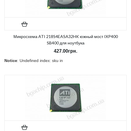
Микросхема ATI 218S4EASA32HK южный мост IXP400
SB400 для ноутбука
427.00грн.
Notice
: Undefined index: sku in
/home/morycnvi/public_html/catalog/view/theme/OPC080189_3/t
on line
157
В наличии:
Нет