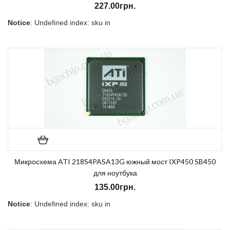
227.00грн.
Notice
: Undefined index: sku in
/home/morycnvi/public_html/catalog/view/theme/OPC080189_3/t
on line
157
В наличии:
Нет
Микросхема ATI 218S4PASA13G южный мост IXP450 SB450
для ноутбука
135.00грн.
Notice
: Undefined index: sku in
/home/morycnvi/public_html/catalog/view/theme/OPC080189_3/t
on line
157