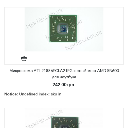
on line
157
В наличии:
Нет
Микросхема ATI 218S6ECLA21FG южный мост AMD SB600
для ноутбука
242.00грн.
Notice
: Undefined index: sku in
/home/morycnvi/public_html/catalog/view/theme/OPC080189_3/t
on line
157
В наличии:
Нет