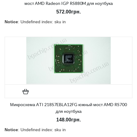
мост AMD Radeon IGP RS880M для ноутбука
572.00грн.
Notice
: Undefined index: sku in
/home/morycnvi/public_html/catalog/view/theme/OPC080189_3/t
on line
157
В наличии:
Нет
Микросхема ATI 218S7EBLA12FG южный мост AMD RS700
для ноутбука
148.00грн.
Notice
: Undefined index: sku in
/home/morycnvi/public_html/catalog/view/theme/OPC080189_3/t