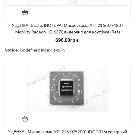
УЦЕНКА! БЕЗ БЛИСТЕРА! Микросхема ATI 216-0774207
Mobility Radeon HD 6370 видеочип для ноутбука (Ref.)
696.00грн.
Notice
: Undefined index: sku in
/home/morycnvi/public_html/catalog/view/theme/OPC080189_3/t
on line
157
В наличии:
Нет
УЦЕНКА ! Микросхема ATI 216-0752001 (DC 2016) северный