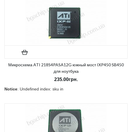
В наличии:
Нет
Микросхема ATI 218S4PASA12G южный мост IXP450 SB450
для ноутбука
235.00грн.
Notice
: Undefined index: sku in
/home/morycnvi/public_html/catalog/view/theme/OPC080189_3/t
on line
157
В наличии:
Нет