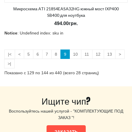
Микросхема ATI 218S4EASA32HG южный мост IXP400
SB400 для ноутбука
494.00грн.
Notice
: Undefined index: sku in
/home/morycnvi/public_html/catalog/view/theme/OPC080189_3/t
on line
157
В наличии:
Нет
|<
<
5
6
7
8
9
10
11
12
13
>
>|
Показано с 129 по 144 из 440 (всего 28 страниц)
Ищите чип?
Воспользуйтесь нашей услугой - "КОМПЛЕКТУЮЩИЕ ПОД
ЗАКАЗ "!
ЗАКАЗАТЬ