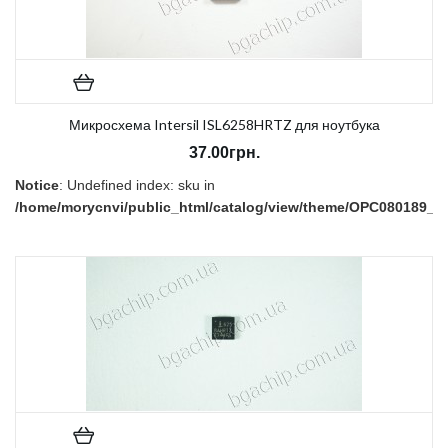
Микросхема Intersil ISL6258HRTZ для ноутбука
37.00грн.
Notice
: Undefined index: sku in
/home/morycnvi/public_html/catalog/view/theme/OPC080189_3/t
on line
157
В наличии:
Нет