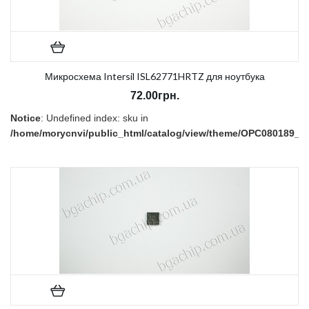
Микросхема Intersil ISL62771HRTZ для ноутбука
72.00грн.
Notice
: Undefined index: sku in
/home/morycnvi/public_html/catalog/view/theme/OPC080189_3/t
on line
157
В наличии:
Нет