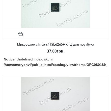
Микросхема Intersil ISL6265HRTZ для ноутбука
37.00грн.
Notice
: Undefined index: sku in
/home/morycnvi/public_html/catalog/view/theme/OPC080189_3/t
on line
157
В наличии:
Нет