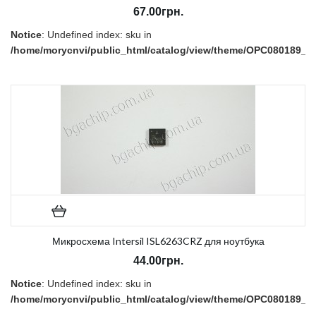
67.00грн.
Notice
: Undefined index: sku in
/home/morycnvi/public_html/catalog/view/theme/OPC080189_3/t
on line
157
В наличии:
Нет
Микросхема Intersil ISL6263CRZ для ноутбука
44.00грн.
Notice
: Undefined index: sku in
/home/morycnvi/public_html/catalog/view/theme/OPC080189_3/t
on line
157