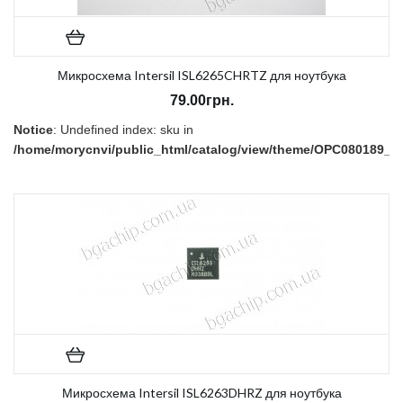
Микросхема Intersil ISL6265CHRTZ для ноутбука
79.00грн.
Notice
: Undefined index: sku in
/home/morycnvi/public_html/catalog/view/theme/OPC080189_3/t
on line
157
В наличии:
Нет
Микросхема Intersil ISL6263DHRZ для ноутбука