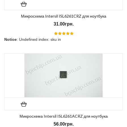
Микросхема Intersil ISL6261CRZ для ноутбука
31.00грн.
Notice
: Undefined index: sku in
/home/morycnvi/public_html/catalog/view/theme/OPC080189_3/t
on line
157
В наличии:
Нет
Микросхема Intersil ISL6261ACRZ для ноутбука
56.00грн.