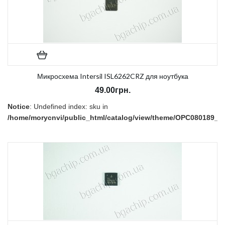
Микросхема Intersil ISL6262CRZ для ноутбука
49.00грн.
Notice
: Undefined index: sku in
/home/morycnvi/public_html/catalog/view/theme/OPC080189_3/t
on line
157
В наличии:
Нет