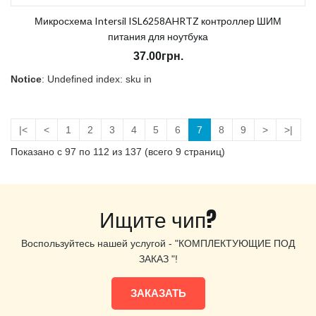
Микросхема Intersil ISL6258AHRTZ контроллер ШИМ
питания для ноутбука
37.00грн.
Notice
: Undefined index: sku in
/home/morycnvi/public_html/catalog/view/theme/OPC080189_3/t
on line
157
В наличии:
Нет
|<
<
1
2
3
4
5
6
7
8
9
>
>|
Показано с 97 по 112 из 137 (всего 9 страниц)
Ищите чип?
Воспользуйтесь нашей услугой - "КОМПЛЕКТУЮЩИЕ ПОД
ЗАКАЗ "!
ЗАКАЗАТЬ