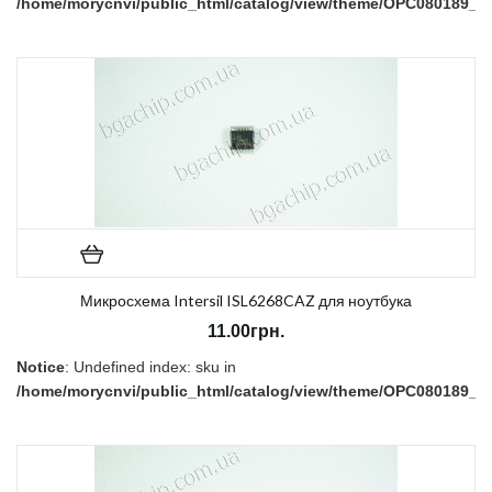
/home/morycnvi/public_html/catalog/view/theme/OPC080189_3/t
on line
157
В наличии:
Нет
Микросхема Intersil ISL6268CAZ для ноутбука
11.00грн.
Notice
: Undefined index: sku in
/home/morycnvi/public_html/catalog/view/theme/OPC080189_3/t
on line
157
В наличии:
Нет