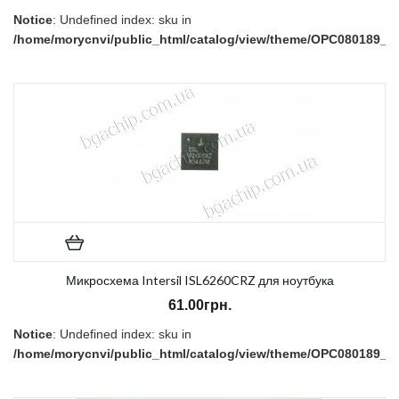
Notice
: Undefined index: sku in
/home/morycnvi/public_html/catalog/view/theme/OPC080189_3/t
on line
157
В наличии:
Нет
Микросхема Intersil ISL6260CRZ для ноутбука
61.00грн.
Notice
: Undefined index: sku in
/home/morycnvi/public_html/catalog/view/theme/OPC080189_3/t
on line
157
В наличии:
Нет