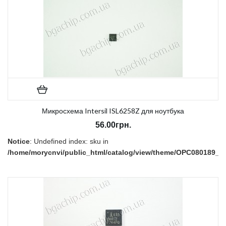
Микросхема Intersil ISL6258Z для ноутбука
56.00грн.
Notice
: Undefined index: sku in
/home/morycnvi/public_html/catalog/view/theme/OPC080189_3/t
on line
157
В наличии:
Нет