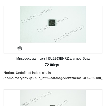
В наличии:
Нет
Микросхема Intersil ISL6263BHRZ для ноутбука
72.00грн.
Notice
: Undefined index: sku in
/home/morycnvi/public_html/catalog/view/theme/OPC080189_3/t
on line
157
В наличии:
Нет