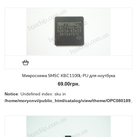
В наличии:
Нет
Микросхема SMSC KBC1100L-PU для ноутбука
69.00грн.
Notice
: Undefined index: sku in
/home/morycnvi/public_html/catalog/view/theme/OPC080189_3/t
on line
157
В наличии:
Нет