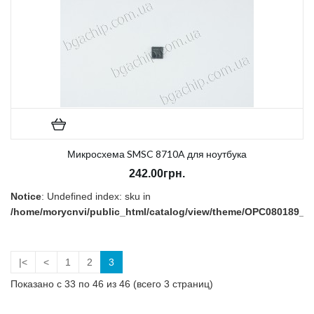
Микросхема SMSC 8710A для ноутбука
242.00грн.
Notice
: Undefined index: sku in
/home/morycnvi/public_html/catalog/view/theme/OPC080189_3/t
on line
157
В наличии:
Нет
|<
<
1
2
3
Показано с 33 по 46 из 46 (всего 3 страниц)