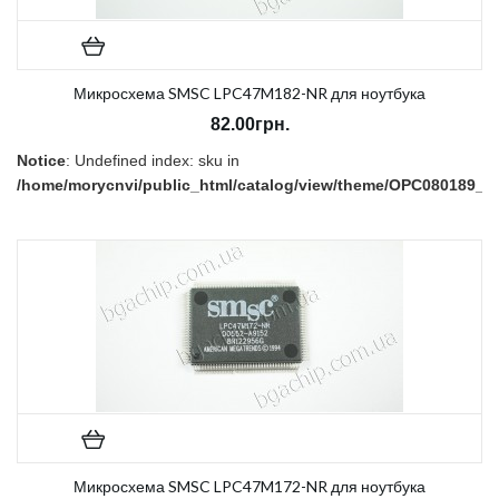
Микросхема SMSC LPC47M182-NR для ноутбука
82.00грн.
Notice
: Undefined index: sku in
/home/morycnvi/public_html/catalog/view/theme/OPC080189_3/t
on line
157
В наличии:
Нет
Микросхема SMSC LPC47M172-NR для ноутбука