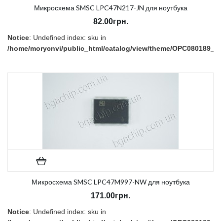
Микросхема SMSC LPC47N217-JN для ноутбука
82.00грн.
Notice
: Undefined index: sku in
/home/morycnvi/public_html/catalog/view/theme/OPC080189_3/t
on line
157
В наличии:
Нет
Микросхема SMSC LPC47M997-NW для ноутбука
171.00грн.
Notice
: Undefined index: sku in