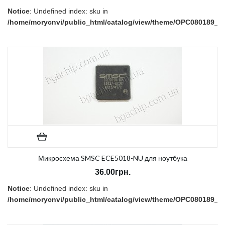
Notice
: Undefined index: sku in
/home/morycnvi/public_html/catalog/view/theme/OPC080189_3/t
on line
157
В наличии:
Нет
Микросхема SMSC ECE5018-NU для ноутбука
36.00грн.
Notice
: Undefined index: sku in
/home/morycnvi/public_html/catalog/view/theme/OPC080189_3/t
on line
157
В наличии:
Нет