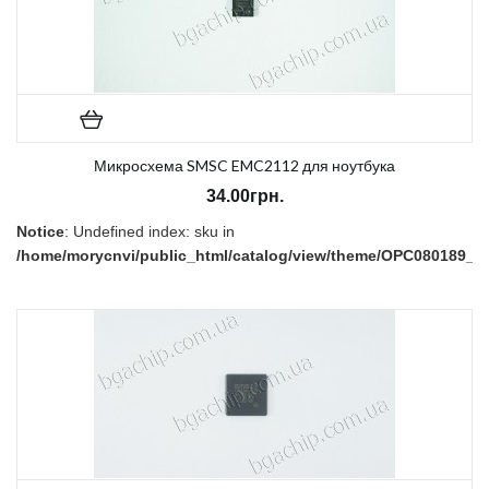
Микросхема SMSC EMC2112 для ноутбука
34.00грн.
Notice
: Undefined index: sku in
/home/morycnvi/public_html/catalog/view/theme/OPC080189_3/t
on line
157
В наличии:
Нет