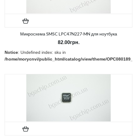
Микросхема SMSC LPC47N227-MN для ноутбука
82.00грн.
Notice
: Undefined index: sku in
/home/morycnvi/public_html/catalog/view/theme/OPC080189_3/t
on line
157
В наличии:
Нет