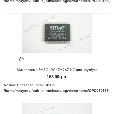
/home/morycnvi/public_html/catalog/view/theme/OPC080189_3/t
on line
157
В наличии:
Нет
Микросхема SMSC LPC47M967-NC для ноутбука
168.00грн.
Notice
: Undefined index: sku in
/home/morycnvi/public_html/catalog/view/theme/OPC080189_3/t
on line
157
В наличии:
Нет