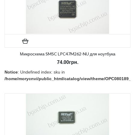
Микросхема SMSC LPC47M262-NU для ноутбука
74.00грн.
Notice
: Undefined index: sku in
/home/morycnvi/public_html/catalog/view/theme/OPC080189_3/t
on line
157
В наличии:
Нет