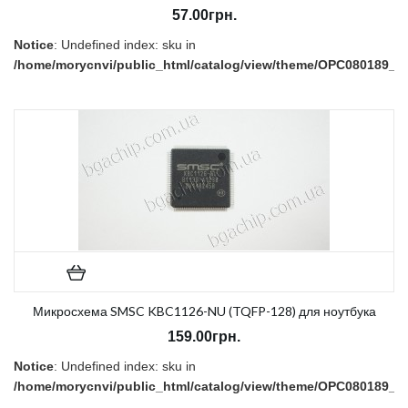
57.00грн.
Notice
: Undefined index: sku in
/home/morycnvi/public_html/catalog/view/theme/OPC080189_3/t
on line
157
В наличии:
Нет
Микросхема SMSC KBC1126-NU (TQFP-128) для ноутбука
159.00грн.
Notice
: Undefined index: sku in
/home/morycnvi/public_html/catalog/view/theme/OPC080189_3/t
on line
157