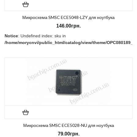
Микросхема SMSC ECE5048-LZY для ноутбука
146.00грн.
Notice
: Undefined index: sku in
/home/morycnvi/public_html/catalog/view/theme/OPC080189_3/t
on line
157
В наличии:
Нет
Микросхема SMSC ECE5028-NU для ноутбука
79.00грн.