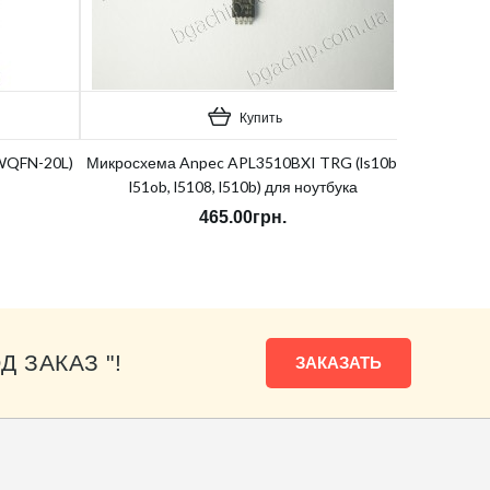
Купить
WQFN-20L)
Микросхема Anpec APL3510BXI TRG (ls10b,
l51ob, l5108, l510b) для ноутбука
465.00грн.
Д ЗАКАЗ "!
ЗАКАЗАТЬ