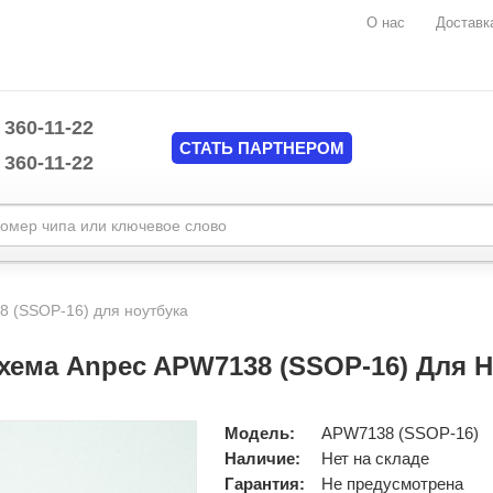
О нас
Доставк
 360-11-22
СТАТЬ ПАРТНЕРОМ
 360-11-22
Marvell
mplate/common/header.tpl
MAXIM
 (SSOP-16) для ноутбука
Mediatek
mplate/common/header.tpl
Monolithic Power System (MPS)
хема Anpec APW7138 (SSOP-16) Для Н
National Semiconductors
NUVOTON
Nvidia
Модель:
APW7138 (SSOP-16)
O2MICRO
Наличие:
Нет на складе
ON Semiconductor
Гарантия:
Не предусмотрена
Pericom Semiconductor