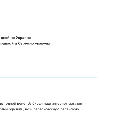
Прочие
Warning
/home/mo
21
/home/mo
21
 дней по Украине
/home/mo
равкой и бережно упакуем
21
/home/mo
21
/home/mo
21
/home/mo
21
 выгодной цене. Выбирая наш интернет магазин
овый bga чип , но и первоклассную сервисную