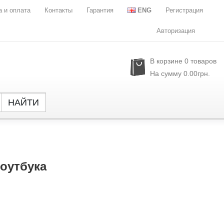
а и оплата
Контакты
Гарантия
ENG
Регистрация
Авторизация
В корзине
0
товаров
На сумму
0.00грн.
НАЙТИ
Global
NXP Se
Parade
Rubyc
оутбука
Samsu
Semtec
Sony
SST
Sylergy
UPI Se