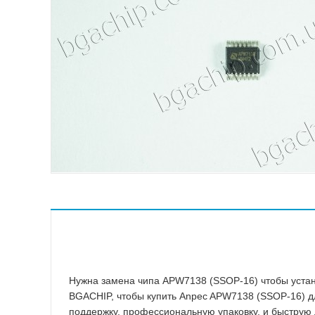
ASMedia
Atheros
ATI
Broadcom
Conexant
ENE
Fairchild Semiconductor
Hynix
ICS
IDT
Intel
Intersil Corporation
ITE
Macronix International
Нужна замена чипа APW7138 (SSOP-16) чтобы устано
BGACHIP, чтобы купить Anpec APW7138 (SSOP-16) дл
поддержку, профессиональную упаковку, и быструю 