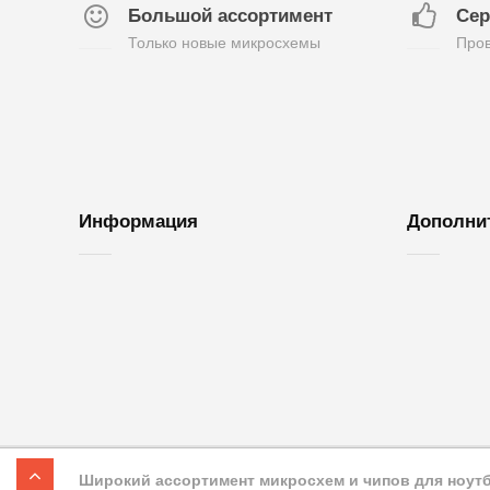
Большой ассортимент
Сер
Только новые микросхемы
Пров
Информация
Дополни
О нас
Обратная с
Доставка и оплата
Возврат то
Контакты
Акции
Гарантия
Карта сайт
Широкий ассортимент микросхем и чипов для ноутбу