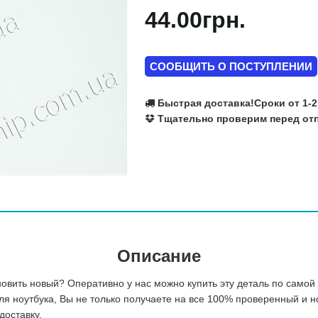
44.00грн.
Ralink
Realtek
Richtek
Rohm Semiconductor
СООБЩИТЬ О ПОСТУПЛЕНИИ
SILEGO
SIS
Быстрая доставка!
Сроки от 1-2
SMSC
Тщательно проверим перед отп
Texas Instruments
VIA
Volterra
Winbond
X-Powers
Atmel
Fujitsu
Описание
вить новый? Оперативно у нас можно купить эту деталь по самой
я ноутбука, Вы не только получаете на все 100% проверенный и н
доставку.