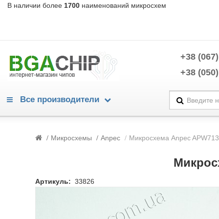
В наличии более
1700
наименований микросхем
+38 (067)
+38 (050)
Все производители
Warning
/home/morycnvi/public_html/catalog/view/theme/OPC080189_3/te
Микросхемы
Anpec
Микросхема Anpec APW7138
214
Warning
/home/morycnvi/public_html/catalog/view/theme/OPC080189_3/te
Микрос
214
Advanced Power Electronics
Артикуль:
33826
Alpha & Omega Semiconductors
Analog Devices
Analogix
Anpec