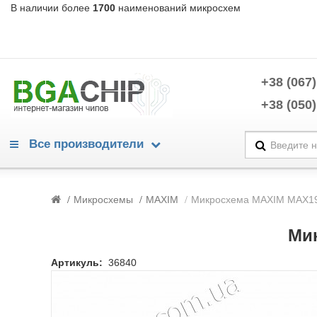
В наличии более
1700
наименований микросхем
+38 (067)
+38 (050)
Все производители
Warning
/home/morycnvi/public_html/catalog/view/theme/OPC080189_3/te
Микросхемы
MAXIM
Микросхема MAXIM MAX19
214
Warning
/home/morycnvi/public_html/catalog/view/theme/OPC080189_3/te
Ми
214
Advanced Power Electronics
Артикуль:
36840
Alpha & Omega Semiconductors
Analog Devices
Analogix
Anpec