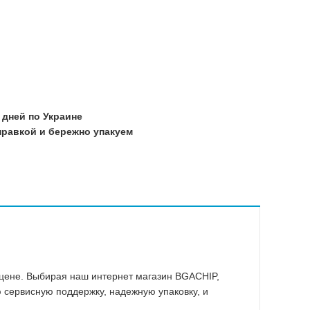
Прочие
Warning
/home/mo
21
/home/mo
21
/home/mo
 дней по Украине
21
равкой и бережно упакуем
/home/mo
21
/home/mo
21
/home/mo
21
 цене. Выбирая наш интернет магазин BGACHIP,
 сервисную поддержку, надежную упаковку, и