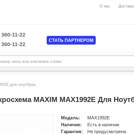
О нас
Доставк
 360-11-22
СТАТЬ ПАРТНЕРОМ
 360-11-22
Marvell
mplate/common/header.tpl
MAXIM
92E для ноутбука
Mediatek
mplate/common/header.tpl
Monolithic Power System (MPS)
кросхема MAXIM MAX1992E Для Ноутб
National Semiconductors
NUVOTON
Nvidia
Модель:
MAX1992E
O2MICRO
Наличие:
Есть в наличии
ON Semiconductor
Гарантия:
Не предусмотрена
Pericom Semiconductor