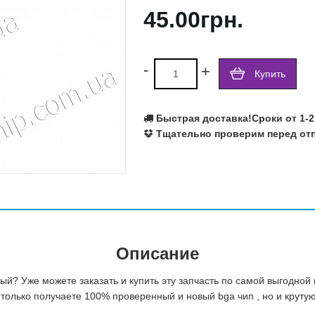
45.00грн.
Ralink
Realtek
Richtek
Rohm Semiconductor
-
+
Купить
SILEGO
SIS
SMSC
Быстрая доставка!
Сроки от 1-2
Texas Instruments
Тщательно проверим перед отп
VIA
Volterra
Winbond
X-Powers
Atmel
Fujitsu
Описание
й? Уже можете заказать и купить эту запчасть по самой выгодной
только получаете 100% проверенный и новый bga чип , но и крутую