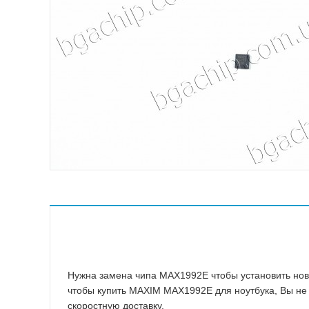
ASMedia
Atheros
ATI
Broadcom
Conexant
ENE
Fairchild Semiconductor
Hynix
ICS
IDT
Intel
Intersil Corporation
ITE
Macronix International
Нужна замена чипа MAX1992E чтобы установить новы
чтобы купить MAXIM MAX1992E для ноутбука, Вы не 
скоростную доставку.