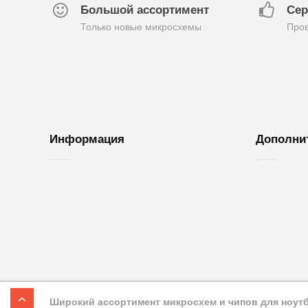
Большой ассортимент
Сер
Только новые микросхемы
Пров
Информация
Дополни
О нас
Обратная с
Доставка и оплата
Возврат то
Контакты
Акции
Гарантия
Карта сайт
Широкий ассортимент микросхем и чипов для ноутбу