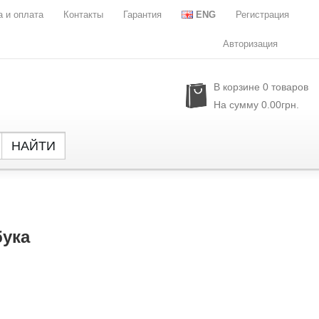
а и оплата
Контакты
Гарантия
ENG
Регистрация
Авторизация
В корзине
0
товаров
На сумму
0.00грн.
НАЙТИ
Global
NXP Se
Parade
Rubyc
ука
Samsu
Semtec
Sony
SST
Sylergy
UPI Se